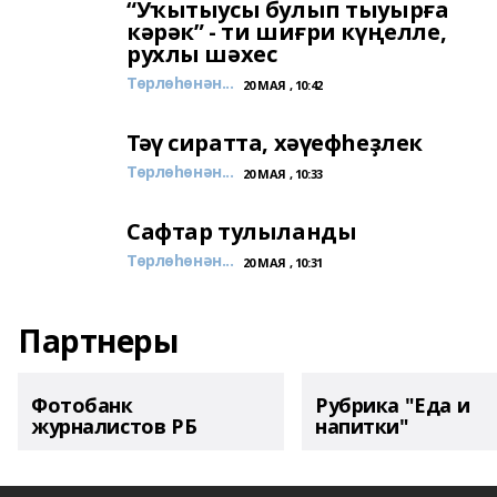
“Уҡытыусы булып тыуырға
кәрәк” - ти шиғри күңелле,
рухлы шәхес
Төрлөһөнән...
20 МАЯ , 10:42
Тәү сиратта, хәүефһеҙлек
Төрлөһөнән...
20 МАЯ , 10:33
Сафтар тулыланды
Төрлөһөнән...
20 МАЯ , 10:31
Партнеры
Фотобанк
Рубрика "Еда и
журналистов РБ
напитки"