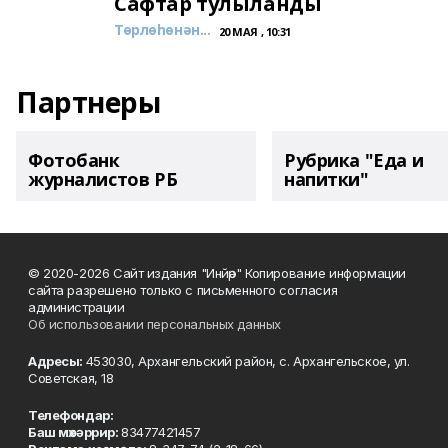
Сафтар тулыланды
Төрлөһөнән...
20 МАЯ , 10:31
Партнеры
Фотобанк
Рубрика "Еда и
журналистов РБ
напитки"
© 2020-2026 Сайт издания "Инйәр" Копирование информации
сайта разрешено только с письменного согласия
администрации
Об использовании персональных данных
Адресы:
453030, Архангельский район, с. Архангельское, ул.
Советская, 18
Телефондар:
Баш мөхәррир:
83477421457