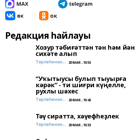
Редакция һайлауы
Хозур тәбиғәттән тән һәм йән
сихәте алып
Төрлөһөнән...
20 МАЯ , 10:53
“Уҡытыусы булып тыуырға
кәрәк” - ти шиғри күңелле,
рухлы шәхес
Төрлөһөнән...
20 МАЯ , 10:42
Тәү сиратта, хәүефһеҙлек
Төрлөһөнән...
20 МАЯ , 10:33