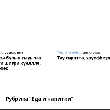
..
Төрлөһөнән...
20 МАЯ , 10:42
20 МАЯ , 10:33
сы булып тыуырға
Тәү сиратта, хәүефһеҙ
 ти шиғри күңелле,
әхес
Рубрика "Еда и напитки"