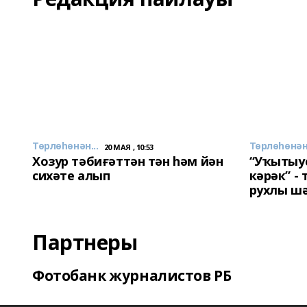
Төрлөһөнән...
Төрлөһөнән.
20 МАЯ , 10:53
Хозур тәбиғәттән тән һәм йән
“Уҡытыу
сихәте алып
кәрәк” -
рухлы ш
Партнеры
Фотобанк журналистов РБ