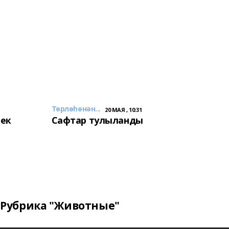
Төрлөһөнән...
20 МАЯ , 10:31
лек
Сафтар тулыланды
Рубрика "Животные"