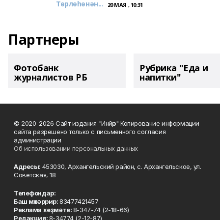
Төрлөһөнән...
20 МАЯ , 10:31
Партнеры
Фотобанк
Рубрика "Еда и
журналистов РБ
напитки"
© 2020-2026 Сайт издания "Инйәр" Копирование информации
сайта разрешено только с письменного согласия
администрации
Об использовании персональных данных
Адресы:
453030, Архангельский район, с. Архангельское, ул.
Советская, 18
Телефондар:
Баш мөхәррир:
83477421457
Реклама хеҙмәте:
8-347-74 (2-18-66)
Редакция:
8-34774 (2-12-87)