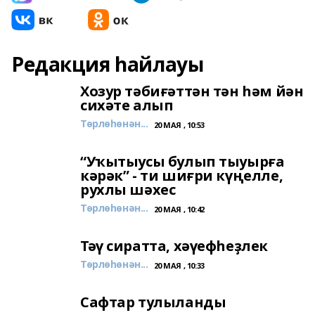
Редакция һайлауы
Хозур тәбиғәттән тән һәм йән
сихәте алып
Төрлөһөнән...
20 МАЯ , 10:53
“Уҡытыусы булып тыуырға
кәрәк” - ти шиғри күңелле,
рухлы шәхес
Төрлөһөнән...
20 МАЯ , 10:42
Тәү сиратта, хәүефһеҙлек
Төрлөһөнән...
20 МАЯ , 10:33
Сафтар тулыланды