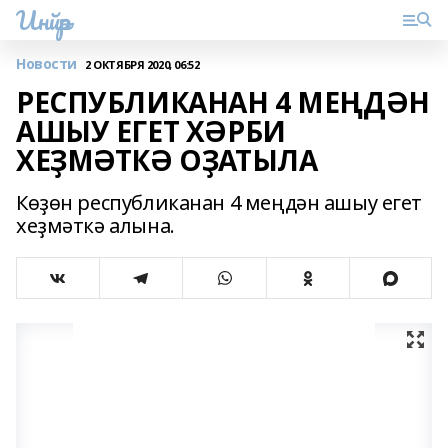
Инйәр
Новости
2 ОКТЯБРЯ 2020, 06:52
РЕСПУБЛИКАНАН 4 МЕҢДӘН
АШЫУ ЕГЕТ ХӘРБИ
ХЕҘМӘТКӘ ОҘАТЫЛА
Көҙөн республиканан 4 меңдән ашыу егет
хеҙмәткә алына.