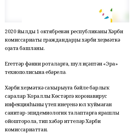
2020 йылдың 1 октябренән республиканың Хәрби
комиссариаты граждандарҙы хәрби хеҙмәткә
оҙата башланы.
Егеттәр фәнни роталарға, шул иҫәптән «Эра»
технополисына ебәрелә.
Хәрби хеҙмәткә саҡырыуға бәйле барлыҡ
саралар Ҡораллы Көстәргә коронавирус
инфекцияһының үтеп инеүенә юл ҡуймаған
санитар-эпидемиологик талаптарға ярашлы
ойошторола, тип хәбәр иттеләр Хәрби
комиссариаттан.