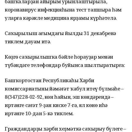
башҡаларҙан айырым урынлаштырыла,
коронавирус инфекцияһына тест тапшыра һәм
уларға кәрәкле медицина ярҙамы күрһәтелә.
Саҡырылыш ағымдағы йылдың 31 декабренә
тиклем дауам итә.
Көҙгө саҡырылышҡа бәйле һорауҙар менән
түбәндәге телефондар буйынса шылтыратырға:
Башҡортостан Республикаһы Хәрби
комиссариатының йәмәғәт ҡабул итеү бүлмәһе –
8(347)228-02-92, көн һайын, эш көндәрендә –
иртәнге сәғәт 9-ҙан киске 7-гә, ял көнө иһә
иртәнге 10-дан 5-кә тиклем.
Граждандарҙы хәрби хеҙмәткә саҡырыу бүлеге –