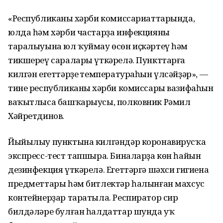
«Республиканың хәрби комиссариаттарында,
юлда һәм хәрби частарҙа инфекцияның
таралыуына юл ҡуймау өсөн иҫкәртеү һәм
тикшереү саралары үткәрелә. Пункттарға
килгән егеттәрҙең температураһын үлсәйҙәр», —
тине республиканың хәрби комиссары вазифаһын
ваҡытлыса башҡарыусы, полковник Рәмил
Хәйретдинов.
Йыйылыу пунктына килгәндәр коронавирусҡа
экспресс-тест тапшыра. Биналарҙа көн һайын
дезинфекция үткәрелә. Егеттәргә шәхси гигиена
предметтары һәм битлектәр һалынған махсус
контейнерҙар таратыла. Респиратор сир
билдәләре булған һалдаттар шунда уҡ