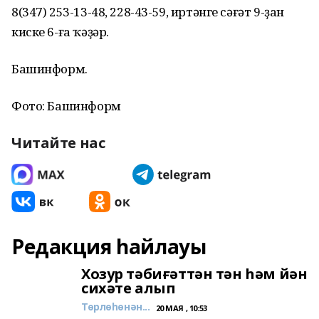
8(347) 253-13-48, 228-43-59, иртәнге сәғәт 9-ҙан
киске 6-ға ҡәҙәр.
Башинформ.
Фото: Башинформ
Читайте нас
Редакция һайлауы
Хозур тәбиғәттән тән һәм йән
сихәте алып
Төрлөһөнән...
20 МАЯ , 10:53