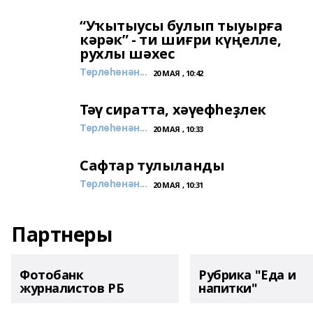
“Уҡытыусы булып тыуырға
кәрәк” - ти шиғри күңелле,
рухлы шәхес
Төрлөһөнән...
20 МАЯ , 10:42
Тәү сиратта, хәүефһеҙлек
Төрлөһөнән...
20 МАЯ , 10:33
Сафтар тулыланды
Төрлөһөнән...
20 МАЯ , 10:31
Партнеры
Фотобанк
Рубрика "Еда и
журналистов РБ
напитки"