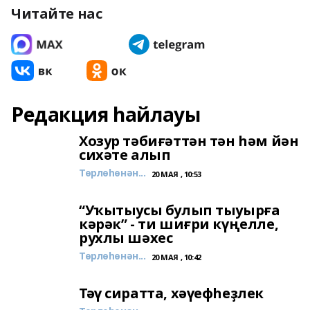
Читайте нас
Редакция һайлауы
Хозур тәбиғәттән тән һәм йән
сихәте алып
Төрлөһөнән...
20 МАЯ , 10:53
“Уҡытыусы булып тыуырға
кәрәк” - ти шиғри күңелле,
рухлы шәхес
Төрлөһөнән...
20 МАЯ , 10:42
Тәү сиратта, хәүефһеҙлек