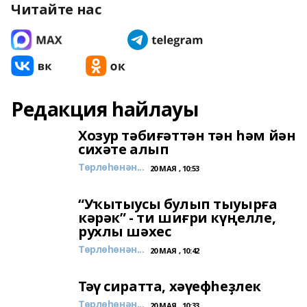
Читайте нас
Редакция һайлауы
Хозур тәбиғәттән тән һәм йән
сихәте алып
Төрлөһөнән...
20 МАЯ , 10:53
“Уҡытыусы булып тыуырға
кәрәк” - ти шиғри күңелле,
рухлы шәхес
Төрлөһөнән...
20 МАЯ , 10:42
Тәү сиратта, хәүефһеҙлек
Төрлөһөнән...
20 МАЯ , 10:33