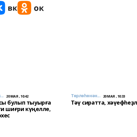
..
Төрлөһөнән...
20 МАЯ , 10:42
20 МАЯ , 10:33
сы булып тыуырға
Тәү сиратта, хәүефһеҙ
 ти шиғри күңелле,
әхес