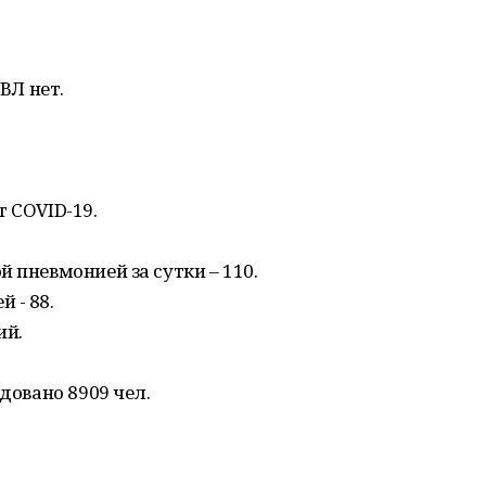
ИВЛ нет.
т COVID-19.
 пневмонией за сутки – 110.
 - 88.
ий.
едовано 8909 чел.