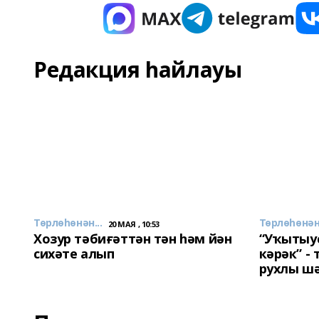
Редакция һайлауы
Төрлөһөнән...
Төрлөһөнән.
20 МАЯ , 10:53
Хозур тәбиғәттән тән һәм йән
“Уҡытыу
сихәте алып
кәрәк” -
рухлы ш