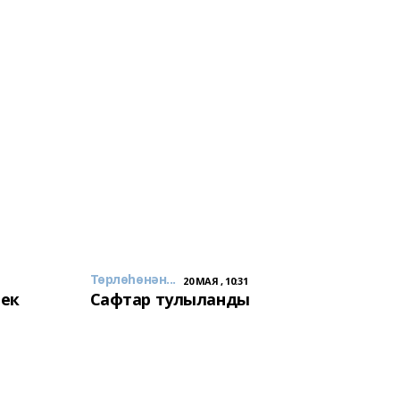
Төрлөһөнән...
20 МАЯ , 10:31
лек
Сафтар тулыланды