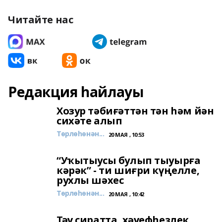
Читайте нас
Редакция һайлауы
Хозур тәбиғәттән тән һәм йән
сихәте алып
Төрлөһөнән...
20 МАЯ , 10:53
“Уҡытыусы булып тыуырға
кәрәк” - ти шиғри күңелле,
рухлы шәхес
Төрлөһөнән...
20 МАЯ , 10:42
Тәү сиратта, хәүефһеҙлек