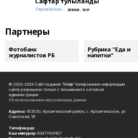
Сафтар тулыланды
Төрлөһөнән...
20 МАЯ , 10:31
Партнеры
Фотобанк
Рубрика "Еда и
журналистов РБ
напитки"
© 2020-2026 Сайт издания "Инйәр" Копирование информации
сайта разрешено только с письменного согласия
администрации
Об использовании персональных данных
Адресы:
453030, Архангельский район, с. Архангельское, ул.
Советская, 18
Телефондар:
Баш мөхәррир:
83477421457