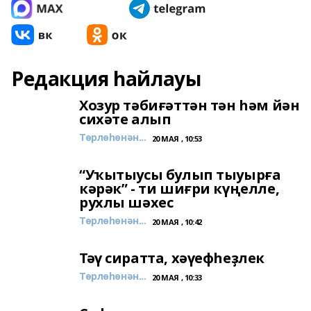
Редакция һайлауы
Хозур тәбиғәттән тән һәм йән
сихәте алып
Төрлөһөнән...
20 МАЯ , 10:53
“Уҡытыусы булып тыуырға
кәрәк” - ти шиғри күңелле,
рухлы шәхес
Төрлөһөнән...
20 МАЯ , 10:42
Тәү сиратта, хәүефһеҙлек
Төрлөһөнән...
20 МАЯ , 10:33