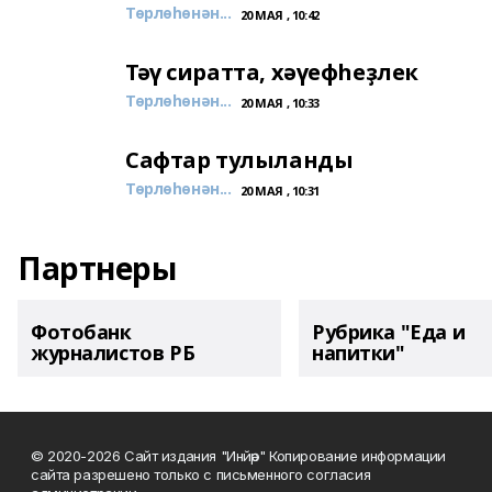
Төрлөһөнән...
20 МАЯ , 10:42
Тәү сиратта, хәүефһеҙлек
Төрлөһөнән...
20 МАЯ , 10:33
Сафтар тулыланды
Төрлөһөнән...
20 МАЯ , 10:31
Партнеры
Фотобанк
Рубрика "Еда и
журналистов РБ
напитки"
© 2020-2026 Сайт издания "Инйәр" Копирование информации
сайта разрешено только с письменного согласия