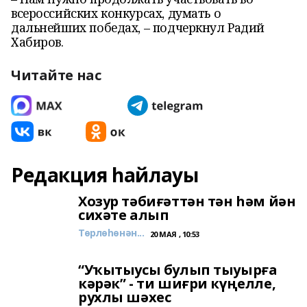
всероссийских конкурсах, думать о
дальнейших победах, – подчеркнул Радий
Хабиров.
Читайте нас
Редакция һайлауы
Хозур тәбиғәттән тән һәм йән
сихәте алып
Төрлөһөнән...
20 МАЯ , 10:53
“Уҡытыусы булып тыуырға
кәрәк” - ти шиғри күңелле,
рухлы шәхес