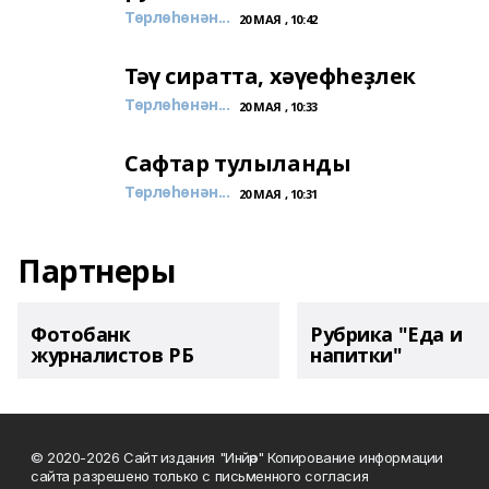
Төрлөһөнән...
20 МАЯ , 10:42
Тәү сиратта, хәүефһеҙлек
Төрлөһөнән...
20 МАЯ , 10:33
Сафтар тулыланды
Төрлөһөнән...
20 МАЯ , 10:31
Партнеры
Фотобанк
Рубрика "Еда и
журналистов РБ
напитки"
© 2020-2026 Сайт издания "Инйәр" Копирование информации
сайта разрешено только с письменного согласия