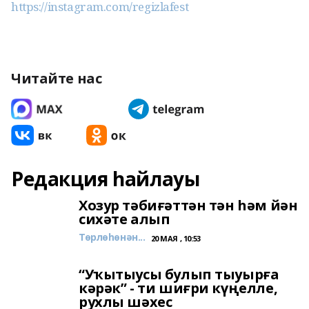
https://instagram.com/regizlafest
Читайте нас
Редакция һайлауы
Хозур тәбиғәттән тән һәм йән
сихәте алып
Төрлөһөнән...
20 МАЯ , 10:53
“Уҡытыусы булып тыуырға
кәрәк” - ти шиғри күңелле,
рухлы шәхес