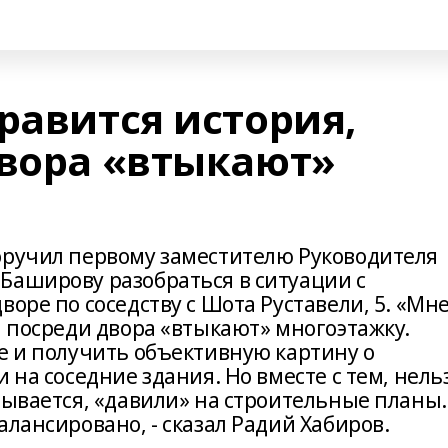
равится история,
двора «втыкают»
оручил первому заместителю Руководителя
Баширову разобраться в ситуации с
оре по соседству с Шота Руставели, 5. «Мн
а посреди двора «втыкают» многоэтажку.
е и получить объективную картину о
 на соседние здания. Но вместе с тем, нель
зывается, «давили» на строительные планы.
алансировано, - сказал Радий Хабиров.