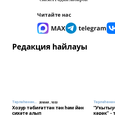
Читайте нас
Редакция һайлауы
Төрлөһөнән...
Төрлөһөнән.
20 МАЯ , 10:53
Хозур тәбиғәттән тән һәм йән
“Уҡытыу
сихәте алып
кәрәк” -