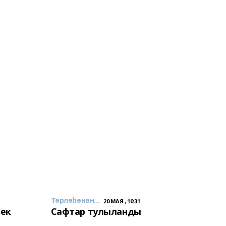
Төрлөһөнән...
20 МАЯ , 10:31
лек
Сафтар тулыланды