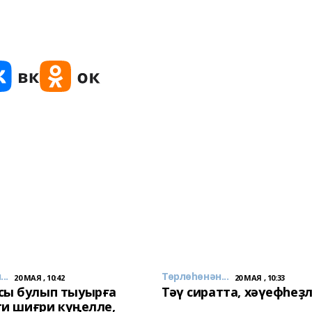
..
Төрлөһөнән...
20 МАЯ , 10:42
20 МАЯ , 10:33
сы булып тыуырға
Тәү сиратта, хәүефһеҙ
 ти шиғри күңелле,