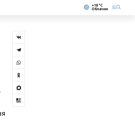
+18 °С
Облачно
е
зя