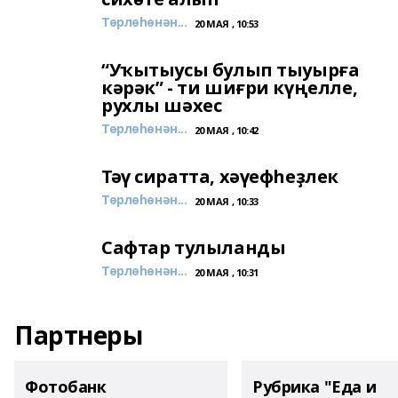
Төрлөһөнән...
20 МАЯ , 10:53
“Уҡытыусы булып тыуырға
кәрәк” - ти шиғри күңелле,
рухлы шәхес
Төрлөһөнән...
20 МАЯ , 10:42
Тәү сиратта, хәүефһеҙлек
Төрлөһөнән...
20 МАЯ , 10:33
Сафтар тулыланды
Төрлөһөнән...
20 МАЯ , 10:31
Партнеры
Фотобанк
Рубрика "Еда и