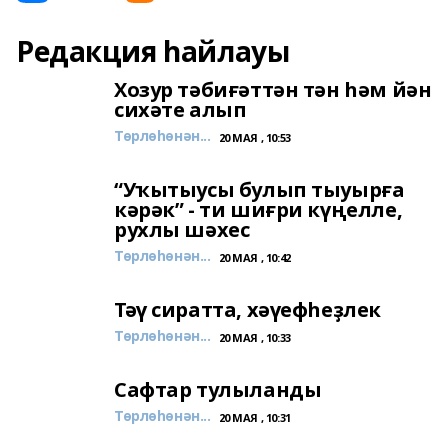
Редакция һайлауы
Хозур тәбиғәттән тән һәм йән
сихәте алып
Төрлөһөнән...
20 МАЯ , 10:53
“Уҡытыусы булып тыуырға
кәрәк” - ти шиғри күңелле,
рухлы шәхес
Төрлөһөнән...
20 МАЯ , 10:42
Тәү сиратта, хәүефһеҙлек
Төрлөһөнән...
20 МАЯ , 10:33
Сафтар тулыланды
Төрлөһөнән...
20 МАЯ , 10:31