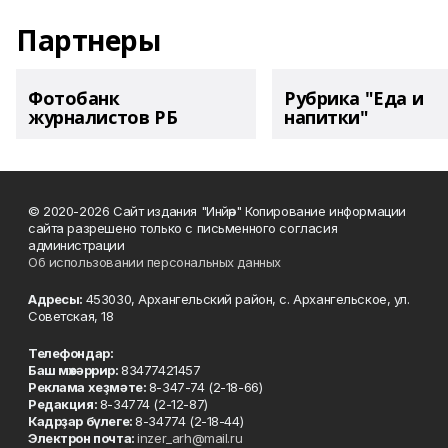
Партнеры
Фотобанк
Рубрика "Еда и
журналистов РБ
напитки"
© 2020-2026 Сайт издания "Инйәр" Копирование информации
сайта разрешено только с письменного согласия
администрации
Об использовании персональных данных
Адресы:
453030, Архангельский район, с. Архангельское, ул.
Советская, 18
Телефондар:
Баш мөхәррир:
83477421457
Реклама хеҙмәте:
8-347-74 (2-18-66)
Редакция:
8-34774 (2-12-87)
Кадрҙар бүлеге:
8-34774 (2-18-44)
Электрон почта:
inzer_arh@mail.ru