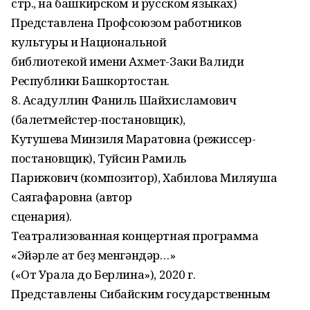
стр., на башкирском и русском языках)
Представлена Профсоюзом работников
культуры и Национальной
библиотекой имени Ахмет-Заки Валиди
Республики Башкортостан.
8. Асадуллин Фаниль Шайхисламович
(балетмейстер-постановщик),
Кутушева Минзиля Маратовна (режиссер-
постановщик), Туйсин Рамиль
Парижович (композитор), Хабилова Миляуша
Саягафаровна (автор
сценария).
Театрализованная концертная программа
«Эйәрле ат беҙ менгәндәр…»
(«От Урала до Берлина»), 2020 г.
Представлены Сибайским государственным