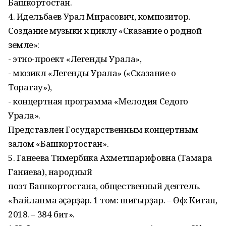
Башкортостан.
4. Идельбаев Урал Мирасович, композитор.
Создание музыки к циклу «Сказание о родной
земле»:
- этно-проект «Легенды Урала»,
- мюзикл «Легенды Урала» («Сказание о
Торатау»),
- концертная программа «Мелодия Седого
Урала».
Представлен Государственным концертным
залом «Башкортостан».
5. Ганеева Тимербика Ахметшарифовна (Тамара
Ганиева), народный
поэт Башкортостана, общественный деятель.
«Һайланма әҫәрҙәр. 1 том: шиғырҙар. – Өфө: Китап,
2018. – 384 бит».