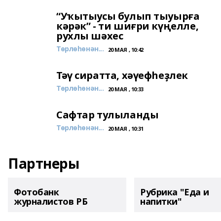
“Уҡытыусы булып тыуырға
кәрәк” - ти шиғри күңелле,
рухлы шәхес
Төрлөһөнән...
20 МАЯ , 10:42
Тәү сиратта, хәүефһеҙлек
Төрлөһөнән...
20 МАЯ , 10:33
Сафтар тулыланды
Төрлөһөнән...
20 МАЯ , 10:31
Партнеры
Фотобанк
Рубрика "Еда и
журналистов РБ
напитки"