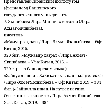
Представлен Сибайским институтом
(филиалом) Башкирского
государственного университета.
7. Якшибаева Лира Минниахметовна (Лира
Ахмат-Якшибаева),
писатель.
«Мөжәүир хәҙрәт» / Лира Әхмәт-Яҡшыбаева. – Өфө:
Китап, 2015. –
320 бит. («Мужавир хазрат»/ Лира Ахмат-
Якшибаева. – Уфа: Китап, 2015. –
320 стр., на башкирском языке)
«Зәйнулла ишан. Хәҡиҡәт юлынан – мәңгелеккә»
/ Лира ӘхмәтЯҡшыбаева. – Өфө: Китап, 2019. – 384
бит. («Зайнулла ишан. На пути к истине.
От истины в вечность» / Лира Ахмат-Якшибаева. –
Уфа: Китап, 2019. – 384