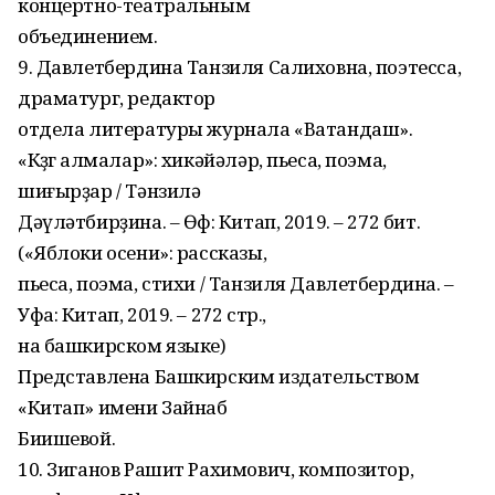
концертно-театральным
объединением.
9. Давлетбердина Танзиля Салиховна, поэтесса,
драматург, редактор
отдела литературы журнала «Ватандаш».
«Көҙгө алмалар»: хикәйәләр, пьеса, поэма,
шиғырҙар / Тәнзилә
Дәүләтбирҙина. – Өфө: Китап, 2019. – 272 бит.
(«Яблоки осени»: рассказы,
пьеса, поэма, стихи / Танзиля Давлетбердина. –
Уфа: Китап, 2019. – 272 стр.,
на башкирском языке)
Представлена Башкирским издательством
«Китап» имени Зайнаб
Биишевой.
10. Зиганов Рашит Рахимович, композитор,