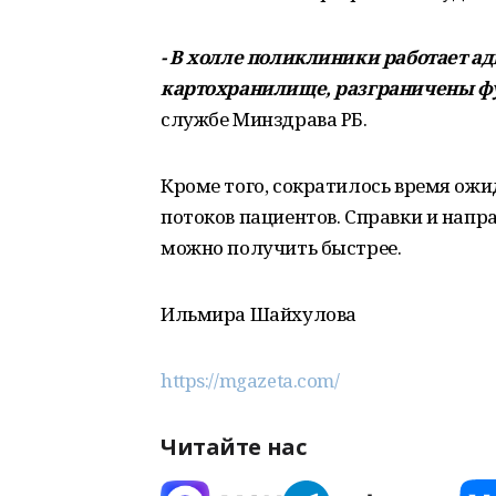
- В холле поликлиники работает а
картохранилище, разграничены фу
службе Минздрава РБ.
Кроме того, сократилось время ож
потоков пациентов. Справки и напр
можно получить быстрее.
Ильмира Шайхулова
https://mgazeta.com/
Читайте нас