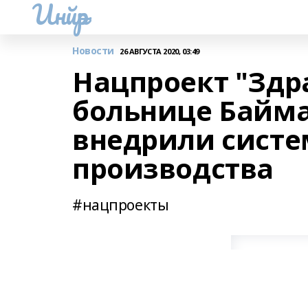
Инйәр
Новости
26 АВГУСТА 2020, 03:49
Нацпроект "Здр
больнице Байма
внедрили систе
производства
#нацпроекты