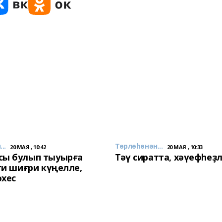
..
Төрлөһөнән...
20 МАЯ , 10:42
20 МАЯ , 10:33
сы булып тыуырға
Тәү сиратта, хәүефһеҙ
 ти шиғри күңелле,
әхес