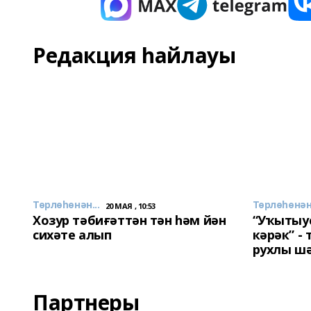
Редакция һайлауы
Төрлөһөнән...
Төрлөһөнән.
20 МАЯ , 10:53
Хозур тәбиғәттән тән һәм йән
“Уҡытыу
сихәте алып
кәрәк” -
рухлы ш
Партнеры