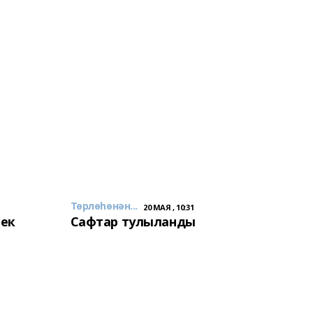
Төрлөһөнән...
20 МАЯ , 10:31
лек
Сафтар тулыланды