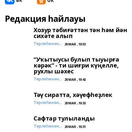
Редакция һайлауы
Хозур тәбиғәттән тән һәм йән
сихәте алып
Төрлөһөнән...
20 МАЯ , 10:53
“Уҡытыусы булып тыуырға
кәрәк” - ти шиғри күңелле,
рухлы шәхес
Төрлөһөнән...
20 МАЯ , 10:42
Тәү сиратта, хәүефһеҙлек
Төрлөһөнән...
20 МАЯ , 10:33
Сафтар тулыланды
Төрлөһөнән...
20 МАЯ , 10:31