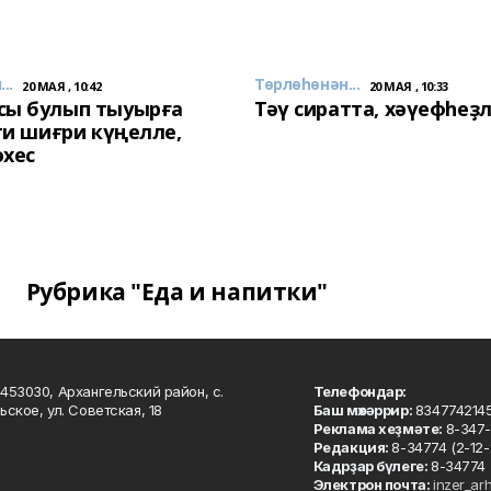
..
Төрлөһөнән...
20 МАЯ , 10:42
20 МАЯ , 10:33
сы булып тыуырға
Тәү сиратта, хәүефһеҙ
 ти шиғри күңелле,
әхес
Рубрика "Еда и напитки"
453030, Архангельский район, с.
Телефондар:
ьское, ул. Советская, 18
Баш мөхәррир:
834774214
Реклама хеҙмәте:
8-347-
Редакция:
8-34774 (2-12-
Кадрҙар бүлеге:
8-34774 
Электрон почта:
inzer_ar