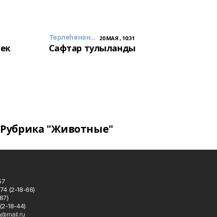
Төрлөһөнән...
20 МАЯ , 10:31
лек
Сафтар тулыланды
Рубрика "Животные"
57
74 (2-18-66)
87)
(2-18-44)
h@mail.ru