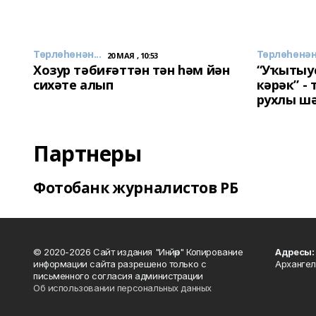
Төрлөһөнән...
Төрлөһөнән.
20 МАЯ , 10:53
Хозур тәбиғәттән тән һәм йән
“Уҡытыу
сихәте алып
кәрәк” -
рухлы ш
Партнеры
Фотобанк журналистов РБ
© 2020-2026 Сайт издания "Инйәр" Копирование
Адресы:
информации сайта разрешено только с
Архангел
письменного согласия администрации
Об использовании персональных данных