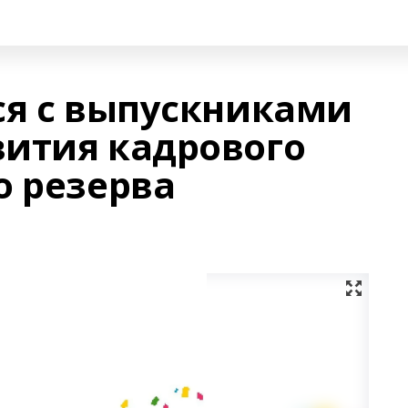
ся с выпускниками
ития кадрового
о резерва