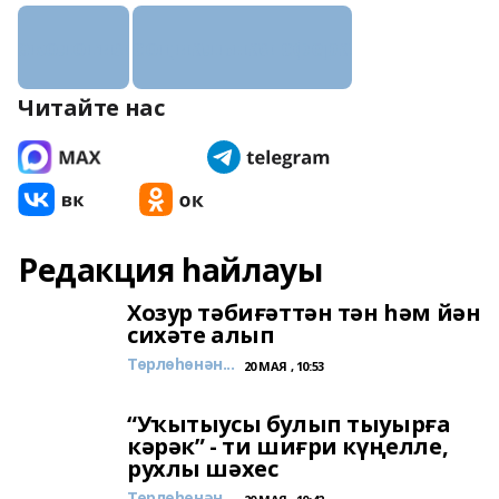
экология
социальная сфера
Читайте нас
Редакция һайлауы
Хозур тәбиғәттән тән һәм йән
сихәте алып
Төрлөһөнән...
20 МАЯ , 10:53
“Уҡытыусы булып тыуырға
кәрәк” - ти шиғри күңелле,
рухлы шәхес
Төрлөһөнән...