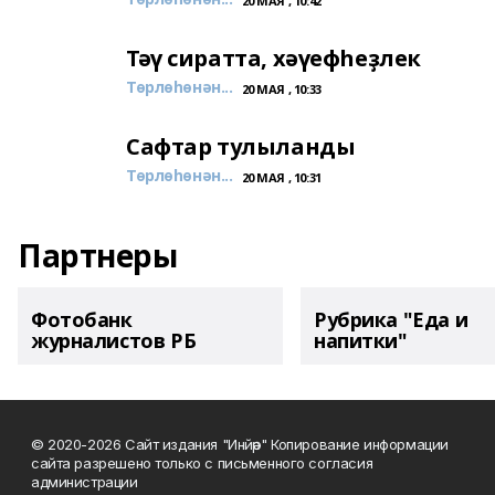
20 МАЯ , 10:42
Тәү сиратта, хәүефһеҙлек
Төрлөһөнән...
20 МАЯ , 10:33
Сафтар тулыланды
Төрлөһөнән...
20 МАЯ , 10:31
Партнеры
Фотобанк
Рубрика "Еда и
журналистов РБ
напитки"
© 2020-2026 Сайт издания "Инйәр" Копирование информации
сайта разрешено только с письменного согласия
администрации