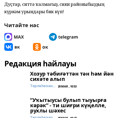
Дуҫтар, ситтә ҡалмағыҙ, сөнки районыбыҙҙың
күркәм урындары бик күп!
Читайте нас
Редакция һайлауы
Хозур тәбиғәттән тән һәм йән
сихәте алып
Төрлөһөнән...
20 МАЯ , 10:53
“Уҡытыусы булып тыуырға
кәрәк” - ти шиғри күңелле,
рухлы шәхес
Төрлөһөнән...
20 МАЯ , 10:42