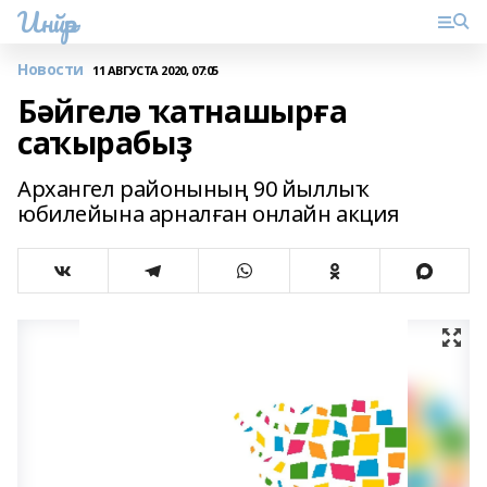
Инйәр
Новости
11 АВГУСТА 2020, 07:05
Бәйгелә ҡатнашырға
саҡырабыҙ
Архангел районының 90 йыллыҡ
юбилейына арналған онлайн акция