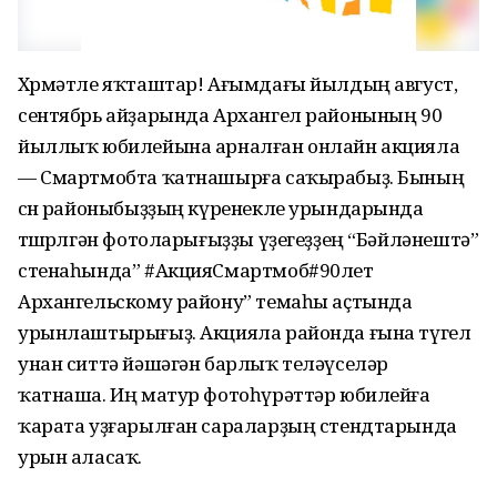
Хөрмәтле яҡташтар! Ағымдағы йылдың август,
сентябрь айҙарында Архангел районының 90
йыллыҡ юбилейына арналған онлайн акцияла
— Смартмобта ҡатнашырға саҡырабыҙ. Бының
өсөн районыбыҙҙың күренекле урындарында
төшөрөлгән фотоларығыҙҙы үҙегеҙҙең “Бәйләнештә”
стенаһында” #АкцияСмартмоб#90лет
Архангельскому району” темаһы аҫтында
урынлаштырығыҙ. Акцияла районда ғына түгел
унан ситтә йәшәгән барлыҡ теләүселәр
ҡатнаша. Иң матур фотоһүрәттәр юбилейға
ҡарата уҙғарылған сараларҙың стендтарында
урын аласаҡ.