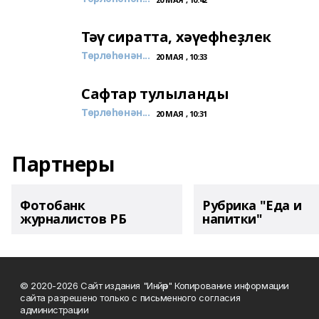
Тәү сиратта, хәүефһеҙлек
Төрлөһөнән...
20 МАЯ , 10:33
Сафтар тулыланды
Төрлөһөнән...
20 МАЯ , 10:31
Партнеры
Фотобанк
Рубрика "Еда и
журналистов РБ
напитки"
© 2020-2026 Сайт издания "Инйәр" Копирование информации
сайта разрешено только с письменного согласия
администрации