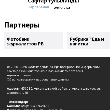
Сафтар тулыланды
Төрлөһөнән...
20 МАЯ , 10:31
Партнеры
Фотобанк
Рубрика "Еда и
журналистов РБ
напитки"
© 2020-2026 Сайт издания "Инйәр" Копирование информации
сайта разрешено только с письменного согласия
администрации
Об использовании персональных данных
Адресы:
453030, Архангельский район, с. Архангельское, ул.
Советская, 18
Телефондар:
Баш мөхәррир:
83477421457