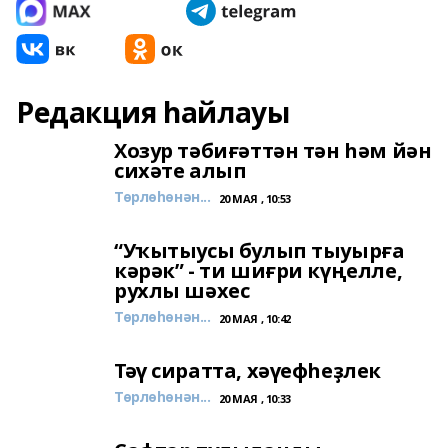
Редакция һайлауы
Хозур тәбиғәттән тән һәм йән
сихәте алып
Төрлөһөнән...
20 МАЯ , 10:53
“Уҡытыусы булып тыуырға
кәрәк” - ти шиғри күңелле,
рухлы шәхес
Төрлөһөнән...
20 МАЯ , 10:42
Тәү сиратта, хәүефһеҙлек
Төрлөһөнән...
20 МАЯ , 10:33