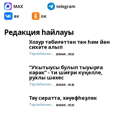
Редакция һайлауы
Хозур тәбиғәттән тән һәм йән
сихәте алып
Төрлөһөнән...
20 МАЯ , 10:53
“Уҡытыусы булып тыуырға
кәрәк” - ти шиғри күңелле,
рухлы шәхес
Төрлөһөнән...
20 МАЯ , 10:42
Тәү сиратта, хәүефһеҙлек
Төрлөһөнән...
20 МАЯ , 10:33