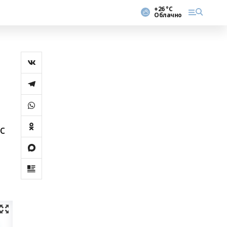
+26 °С
Облачно
с