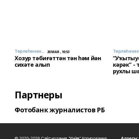
Төрлөһөнән...
Төрлөһөнән.
20 МАЯ , 10:53
Хозур тәбиғәттән тән һәм йән
“Уҡытыу
сихәте алып
кәрәк” -
рухлы ш
Партнеры
Фотобанк журналистов РБ
© 2020-2026 Сайт издания "Инйәр" Копирование
Адресы: