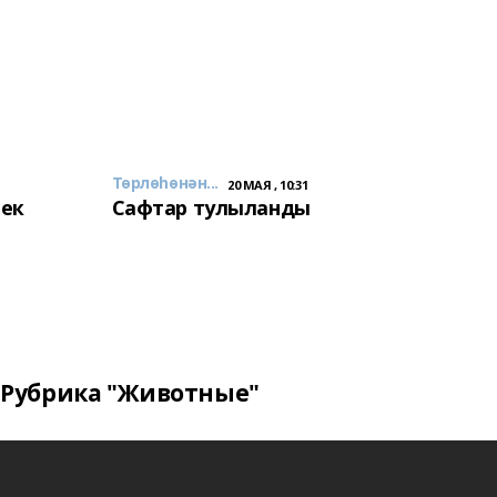
Төрлөһөнән...
20 МАЯ , 10:31
лек
Сафтар тулыланды
Рубрика "Животные"