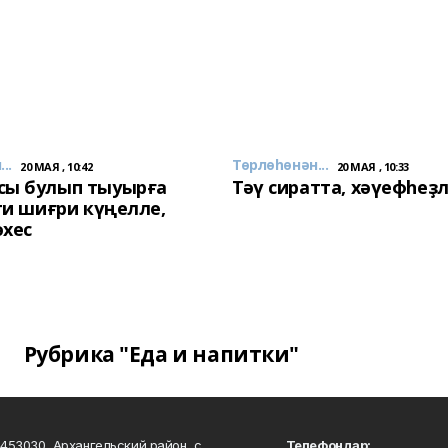
..
Төрлөһөнән...
20 МАЯ , 10:42
20 МАЯ , 10:33
сы булып тыуырға
Тәү сиратта, хәүефһеҙ
 ти шиғри күңелле,
әхес
Рубрика "Еда и напитки"
453030, Архангельский район, с.
Телефондар: