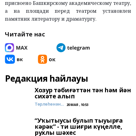
присвоено Башкирскому академическому театру,
а на площади перед театром установлен
памятник литератору и драматургу.
Читайте нас
Редакция һайлауы
Хозур тәбиғәттән тән һәм йән
сихәте алып
Төрлөһөнән...
20 МАЯ , 10:53
“Уҡытыусы булып тыуырға
кәрәк” - ти шиғри күңелле,
рухлы шәхес