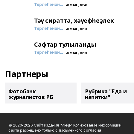
Төрлөһөнән...
20 МАЯ , 10:42
Тәү сиратта, хәүефһеҙлек
Төрлөһөнән...
20 МАЯ , 10:33
Сафтар тулыланды
Төрлөһөнән...
20 МАЯ , 10:31
Партнеры
Фотобанк
Рубрика "Еда и
журналистов РБ
напитки"
© 2020-2026 Сайт издания "Инйәр" Копирование информации
сайта разрешено только с письменного согласия