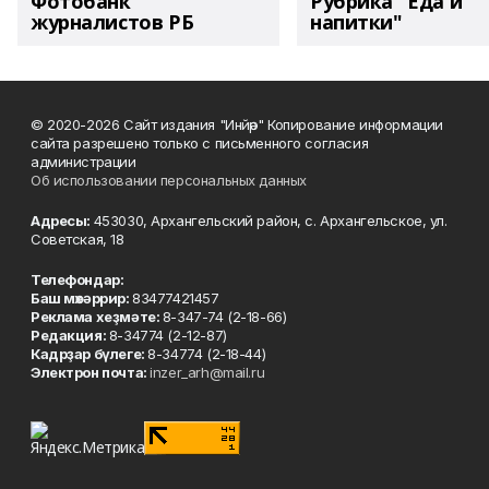
Фотобанк
Рубрика "Еда и
журналистов РБ
напитки"
© 2020-2026 Сайт издания "Инйәр" Копирование информации
сайта разрешено только с письменного согласия
администрации
Об использовании персональных данных
Адресы:
453030, Архангельский район, с. Архангельское, ул.
Советская, 18
Телефондар:
Баш мөхәррир:
83477421457
Реклама хеҙмәте:
8-347-74 (2-18-66)
Редакция:
8-34774 (2-12-87)
Кадрҙар бүлеге:
8-34774 (2-18-44)
Электрон почта:
inzer_arh@mail.ru