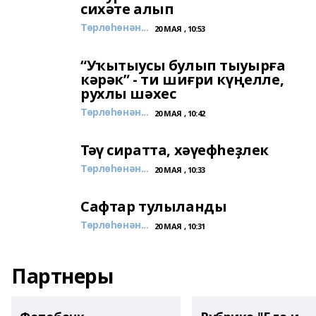
сихәте алып
Төрлөһөнән...
20 МАЯ , 10:53
“Уҡытыусы булып тыуырға
кәрәк” - ти шиғри күңелле,
рухлы шәхес
Төрлөһөнән...
20 МАЯ , 10:42
Тәү сиратта, хәүефһеҙлек
Төрлөһөнән...
20 МАЯ , 10:33
Сафтар тулыланды
Төрлөһөнән...
20 МАЯ , 10:31
Партнеры