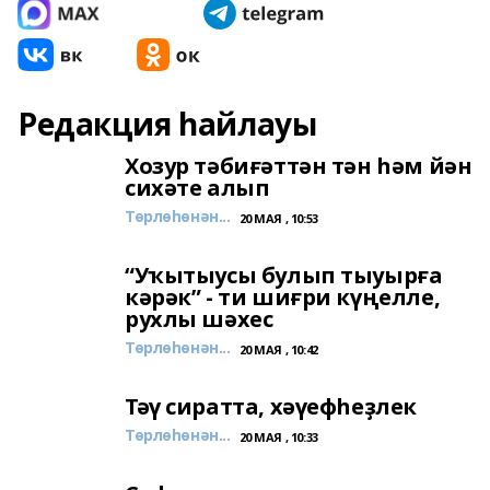
Редакция һайлауы
Хозур тәбиғәттән тән һәм йән
сихәте алып
Төрлөһөнән...
20 МАЯ , 10:53
“Уҡытыусы булып тыуырға
кәрәк” - ти шиғри күңелле,
рухлы шәхес
Төрлөһөнән...
20 МАЯ , 10:42
Тәү сиратта, хәүефһеҙлек
Төрлөһөнән...
20 МАЯ , 10:33