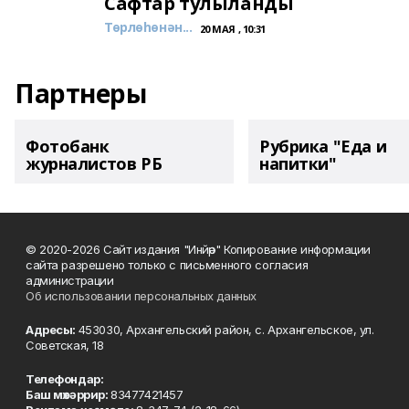
Сафтар тулыланды
Төрлөһөнән...
20 МАЯ , 10:31
Партнеры
Фотобанк
Рубрика "Еда и
журналистов РБ
напитки"
© 2020-2026 Сайт издания "Инйәр" Копирование информации
сайта разрешено только с письменного согласия
администрации
Об использовании персональных данных
Адресы:
453030, Архангельский район, с. Архангельское, ул.
Советская, 18
Телефондар:
Баш мөхәррир:
83477421457