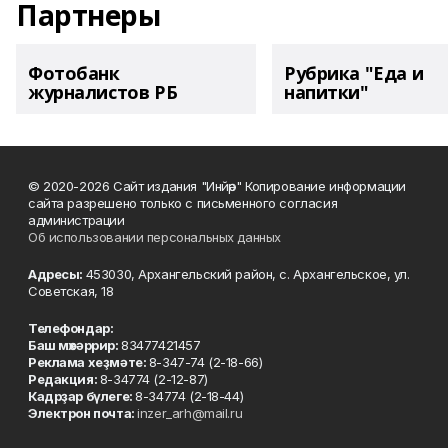
Партнеры
Фотобанк
Рубрика "Еда и
журналистов РБ
напитки"
© 2020-2026 Сайт издания "Инйәр" Копирование информации
сайта разрешено только с письменного согласия
администрации
Об использовании персональных данных
Адресы:
453030, Архангельский район, с. Архангельское, ул.
Советская, 18
Телефондар:
Баш мөхәррир:
83477421457
Реклама хеҙмәте:
8-347-74 (2-18-66)
Редакция:
8-34774 (2-12-87)
Кадрҙар бүлеге:
8-34774 (2-18-44)
Электрон почта:
inzer_arh@mail.ru