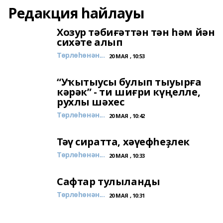
Редакция һайлауы
Хозур тәбиғәттән тән һәм йән
сихәте алып
Төрлөһөнән...
20 МАЯ , 10:53
“Уҡытыусы булып тыуырға
кәрәк” - ти шиғри күңелле,
рухлы шәхес
Төрлөһөнән...
20 МАЯ , 10:42
Тәү сиратта, хәүефһеҙлек
Төрлөһөнән...
20 МАЯ , 10:33
Сафтар тулыланды
Төрлөһөнән...
20 МАЯ , 10:31