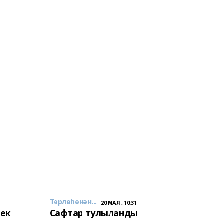
Төрлөһөнән...
20 МАЯ , 10:31
лек
Сафтар тулыланды