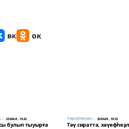
..
Төрлөһөнән...
20 МАЯ , 10:42
20 МАЯ , 10:33
сы булып тыуырға
Тәү сиратта, хәүефһеҙ