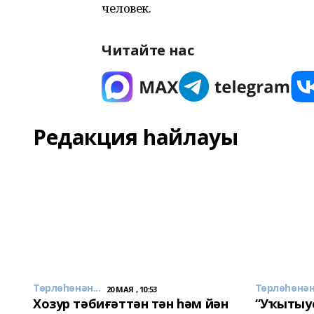
человек.
Читайте нас
Редакция һайлауы
Төрлөһөнән...
Төрлөһөнән.
20 МАЯ , 10:53
Хозур тәбиғәттән тән һәм йән
“Уҡытыу