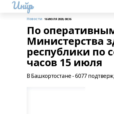
Инйәр
Новости
16 ИЮЛЯ 2020, 08:36
По оперативны
Министерства з
республики по с
часов 15 июля
В Башкортостане - 6077 подтвер