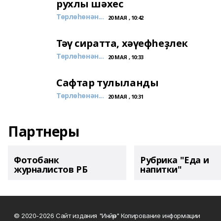
рухлы шәхес
Төрлөһөнән...
20 МАЯ , 10:42
Тәү сиратта, хәүефһеҙлек
Төрлөһөнән...
20 МАЯ , 10:33
Сафтар тулыланды
Төрлөһөнән...
20 МАЯ , 10:31
Партнеры
Фотобанк
Рубрика "Еда и
журналистов РБ
напитки"
© 2020-2026 Сайт издания "Инйәр" Копирование информации