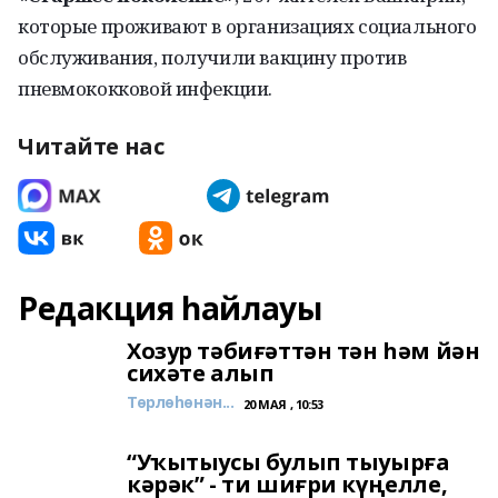
которые проживают в
организациях социального
обслуживания, получили вакцину против
пневмококковой инфекции.
Читайте нас
Редакция һайлауы
Хозур тәбиғәттән тән һәм йән
сихәте алып
Төрлөһөнән...
20 МАЯ , 10:53
“Уҡытыусы булып тыуырға
кәрәк” - ти шиғри күңелле,