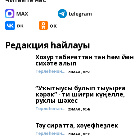
Редакция һайлауы
Хозур тәбиғәттән тән һәм йән
сихәте алып
Төрлөһөнән...
20 МАЯ , 10:53
“Уҡытыусы булып тыуырға
кәрәк” - ти шиғри күңелле,
рухлы шәхес
Төрлөһөнән...
20 МАЯ , 10:42
Тәү сиратта, хәүефһеҙлек
Төрлөһөнән...
20 МАЯ , 10:33