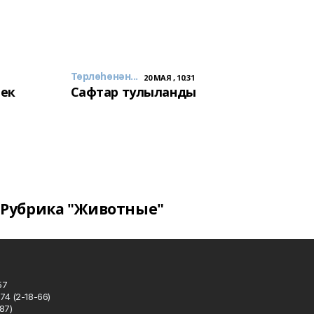
Төрлөһөнән...
20 МАЯ , 10:31
лек
Сафтар тулыланды
Рубрика "Животные"
57
74 (2-18-66)
87)