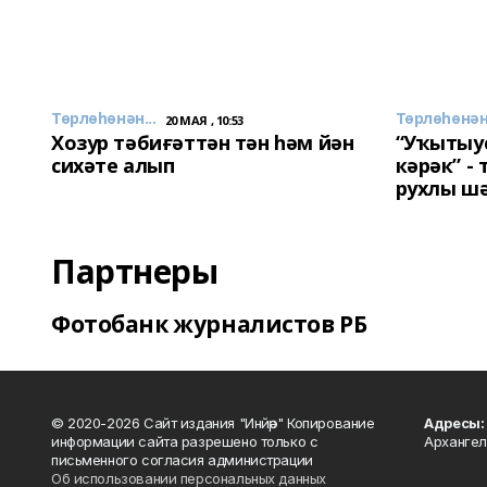
Төрлөһөнән...
Төрлөһөнән.
20 МАЯ , 10:53
Хозур тәбиғәттән тән һәм йән
“Уҡытыу
сихәте алып
кәрәк” -
рухлы ш
Партнеры
Фотобанк журналистов РБ
© 2020-2026 Сайт издания "Инйәр" Копирование
Адресы:
информации сайта разрешено только с
Архангел
письменного согласия администрации
Об использовании персональных данных