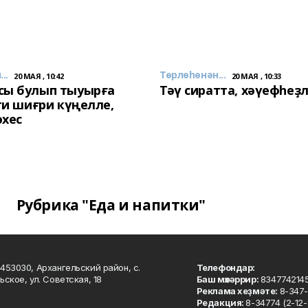
..
Төрлөһөнән...
20 МАЯ , 10:42
20 МАЯ , 10:33
сы булып тыуырға
Тәү сиратта, хәүефһеҙ
 ти шиғри күңелле,
әхес
Рубрика "Еда и напитки"
453030, Архангельский район, с.
Телефондар:
ьское, ул. Советская, 18
Баш мөхәррир:
834774214
Реклама хеҙмәте:
8-347-
Редакция:
8-34774 (2-12-