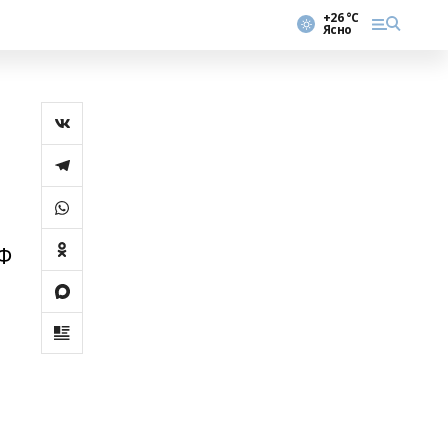
+26 °С
Ясно
Ф