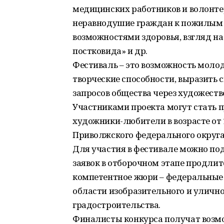
медицинских работников и волонтер
неравнодушие граждан к пожилым
возможностями здоровья, взгляд на
постковида» и др.
Фестиваль – это возможность молод
творческие способности, выразить 
запросов общества через художеств
Участниками проекта могут стать 
художники-любители в возрасте от 
Приволжского федерального округа
Для участия в фестивале можно пода
заявок в отборочном этапе продлитс
компетентное жюри – федеральные 
области изобразительного и улично
градостроительства.
Финалисты конкурса получат возм