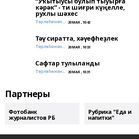
“Уҡытыусы булып тыуырға
кәрәк” - ти шиғри күңелле,
рухлы шәхес
Төрлөһөнән...
20 МАЯ , 10:42
Тәү сиратта, хәүефһеҙлек
Төрлөһөнән...
20 МАЯ , 10:33
Сафтар тулыланды
Төрлөһөнән...
20 МАЯ , 10:31
Партнеры
Фотобанк
Рубрика "Еда и
журналистов РБ
напитки"