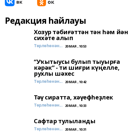
Редакция һайлауы
Хозур тәбиғәттән тән һәм йән
сихәте алып
Төрлөһөнән...
20 МАЯ , 10:53
“Уҡытыусы булып тыуырға
кәрәк” - ти шиғри күңелле,
рухлы шәхес
Төрлөһөнән...
20 МАЯ , 10:42
Тәү сиратта, хәүефһеҙлек
Төрлөһөнән...
20 МАЯ , 10:33
Сафтар тулыланды
Төрлөһөнән...
20 МАЯ , 10:31