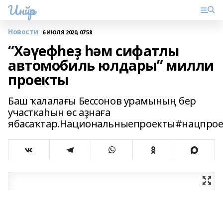
Инйәр
Новости
6 ИЮЛЯ 2020, 07:58
“Хәүефһеҙ һәм сифатлы
автомобиль юлдары” милли
проекты
Баш ҡалалағы Бессонов урамының бер
участкаһын өс аҙнаға
ябасаҡтар.Национальныепроекты#нацпро