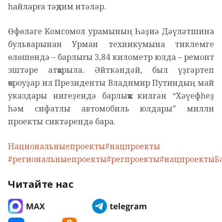
һайларға тәҡдим итәләр.
Өфөләге Комсомол урамының Һәҙиә Дәүләтшина
бульварынан Урман техникумына тиклемге
өлөшөндә – барлығы 3,84 километр юлда – ремонт
эштәре атҡарыла. Әйткәндәй, был үҙгәртеп
ҡороуҙар ил Президенты Владимир Путиндың май
указдары нигеҙендә барлыҡҡа килгән “Хәүефһеҙ
һәм сифатлы автомобиль юлдары” милли
проекты сиктәрендә бара.
Национальныепроекты
#нацпроекты
#региональныепроекты
#регпроекты
#нацпроектыБ
Читайте нас