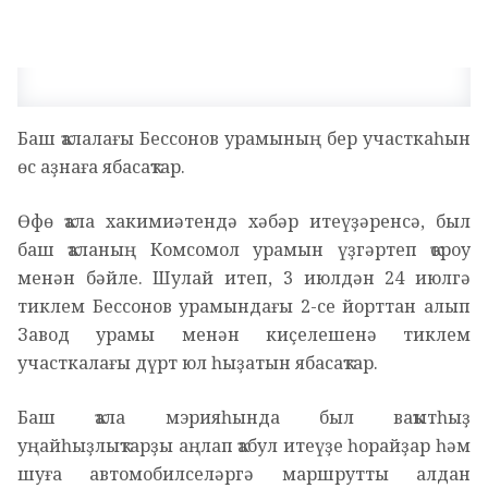
Баш ҡалалағы Бессонов урамының бер участкаһын
өс аҙнаға ябасаҡтар.
Өфө ҡала хакимиәтендә хәбәр итеүҙәренсә, был
баш ҡаланың Комсомол урамын үҙгәртеп ҡороу
менән бәйле. Шулай итеп, 3 июлдән 24 июлгә
тиклем Бессонов урамындағы 2-се йорттан алып
Завод урамы менән киҫелешенә тиклем
участкалағы дүрт юл һыҙатын ябасаҡтар.
Баш ҡала мэрияһында был ваҡытһыҙ
уңайһыҙлыҡтарҙы аңлап ҡабул итеүҙе һорайҙар һәм
шуға автомобилселәргә маршрутты алдан