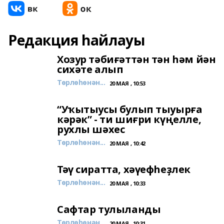
Редакция һайлауы
Хозур тәбиғәттән тән һәм йән
сихәте алып
Төрлөһөнән...
20 МАЯ , 10:53
“Уҡытыусы булып тыуырға
кәрәк” - ти шиғри күңелле,
рухлы шәхес
Төрлөһөнән...
20 МАЯ , 10:42
Тәү сиратта, хәүефһеҙлек
Төрлөһөнән...
20 МАЯ , 10:33
Сафтар тулыланды
Төрлөһөнән...
20 МАЯ , 10:31