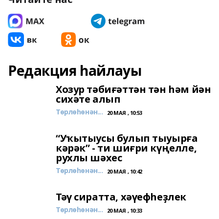
Редакция һайлауы
Хозур тәбиғәттән тән һәм йән
сихәте алып
Төрлөһөнән...
20 МАЯ , 10:53
“Уҡытыусы булып тыуырға
кәрәк” - ти шиғри күңелле,
рухлы шәхес
Төрлөһөнән...
20 МАЯ , 10:42
Тәү сиратта, хәүефһеҙлек
Төрлөһөнән...
20 МАЯ , 10:33