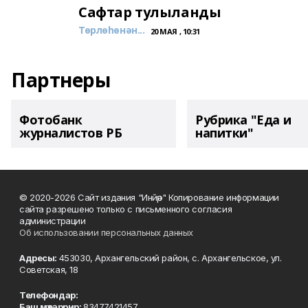
Сафтар тулыланды
Төрлөһөнән...
20 МАЯ , 10:31
Партнеры
Фотобанк
Рубрика "Еда и
журналистов РБ
напитки"
© 2020-2026 Сайт издания "Инйәр" Копирование информации
сайта разрешено только с письменного согласия
администрации
Об использовании персональных данных
Адресы:
453030, Архангельский район, с. Архангельское, ул.
Советская, 18
Телефондар:
Баш мөхәррир:
83477421457