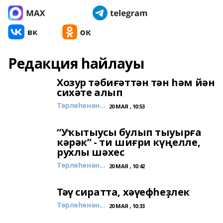
Редакция һайлауы
Хозур тәбиғәттән тән һәм йән
сихәте алып
Төрлөһөнән...
20 МАЯ , 10:53
“Уҡытыусы булып тыуырға
кәрәк” - ти шиғри күңелле,
рухлы шәхес
Төрлөһөнән...
20 МАЯ , 10:42
Тәү сиратта, хәүефһеҙлек
Төрлөһөнән...
20 МАЯ , 10:33