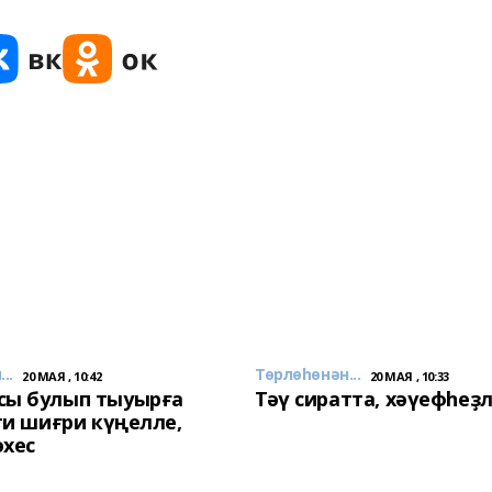
..
Төрлөһөнән...
20 МАЯ , 10:42
20 МАЯ , 10:33
сы булып тыуырға
Тәү сиратта, хәүефһеҙ
 ти шиғри күңелле,
әхес