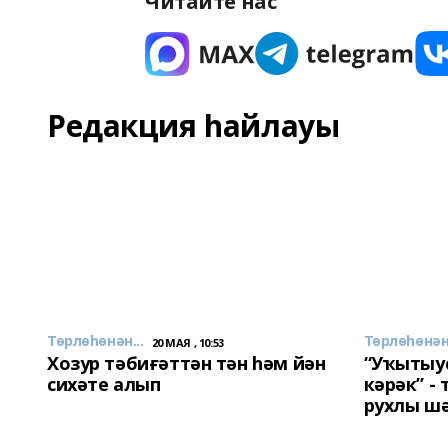
Читайте нас
Редакция һайлауы
Төрлөһөнән...
Төрлөһөнән.
20 МАЯ , 10:53
Хозур тәбиғәттән тән һәм йән
“Уҡытыу
сихәте алып
кәрәк” -
рухлы ш