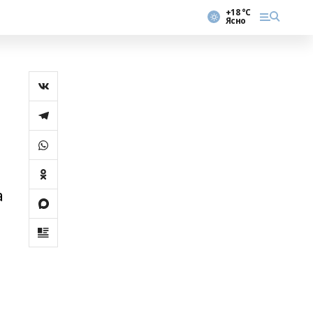
+18 °С
Ясно
а