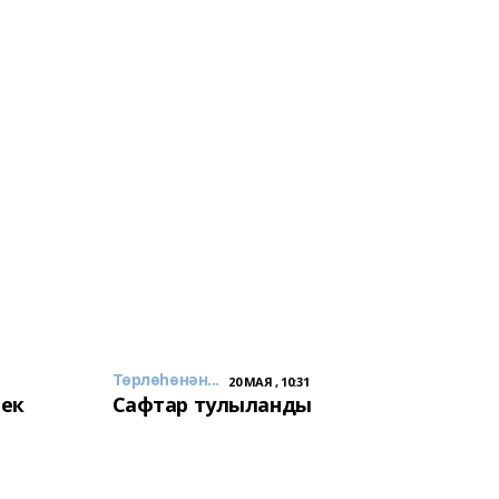
Төрлөһөнән...
20 МАЯ , 10:31
лек
Сафтар тулыланды