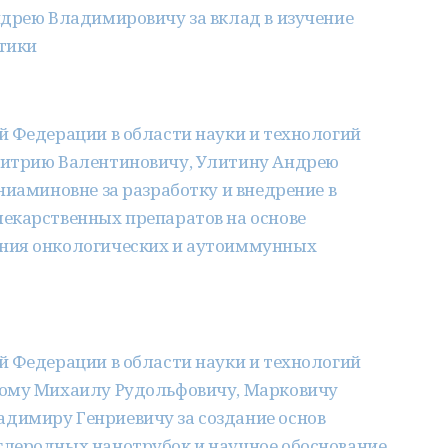
ндрею Владимировичу за вклад в изучение
тики
й Федерации в области науки и технологий
митрию Валентиновичу, Улитину Андрею
ниаминовне за разработку и внедрение в
екарственных препаратов на основе
ния онкологических и аутоиммунных
й Федерации в области науки и технологий
кому Михаилу Рудольфовичу, Марковичу
димиру Генриевичу за создание основ
леродных нанотрубок и научное обоснование