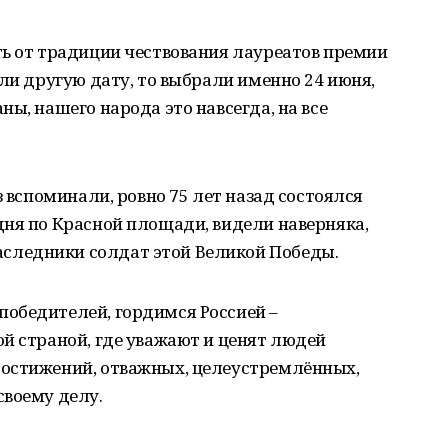
ть от традиции чествования лауреатов премии
яли другую дату, то выбрали именно 24 июня,
ы, нашего народа это навсегда, на все
з вспоминали, ровно 75 лет назад состоялся
дня по Красной площади, видели наверняка,
ледники солдат этой Великой Победы.
обедителей, гордимся Россией –
й страной, где уважают и ценят людей
остижений, отважных, целеустремлённых,
своему делу.