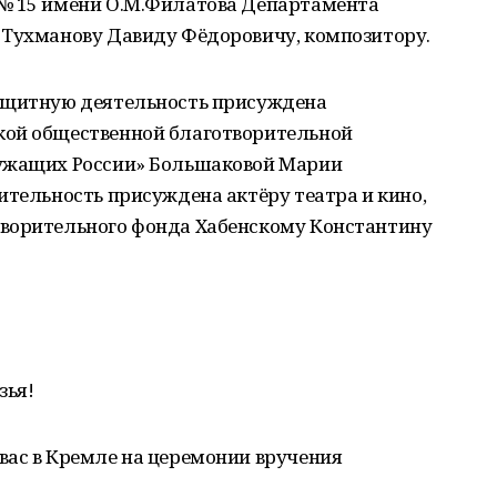
 № 15 имени О.М.Филатова Департамента
 Тухманову Давиду Фёдоровичу, композитору.
защитную деятельность присуждена
кой общественной благотворительной
лужащих России» Большаковой Марии
ительность присуждена актёру театра и кино,
творительного фонда Хабенскому Константину
зья!
вас в Кремле на церемонии вручения