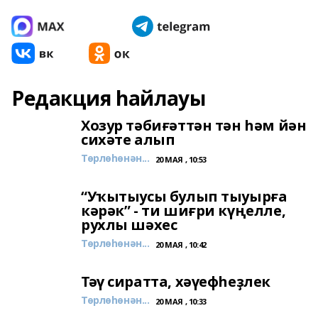
Редакция һайлауы
Хозур тәбиғәттән тән һәм йән
сихәте алып
Төрлөһөнән...
20 МАЯ , 10:53
“Уҡытыусы булып тыуырға
кәрәк” - ти шиғри күңелле,
рухлы шәхес
Төрлөһөнән...
20 МАЯ , 10:42
Тәү сиратта, хәүефһеҙлек
Төрлөһөнән...
20 МАЯ , 10:33