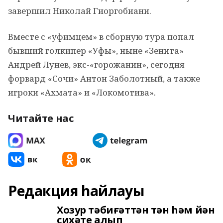
завершил Николай Гиоргобиани.
Вместе с «уфимцем» в сборную тура попал
бывший голкипер «Уфы», ныне «Зенита»
Андрей Лунев, экс-«горожанин», сегодня
форвард «Сочи» Антон Заболотный, а также
игроки «Ахмата» и «Локомотива».
Читайте нас
Редакция һайлауы
Хозур тәбиғәттән тән һәм йән
сихәте алып