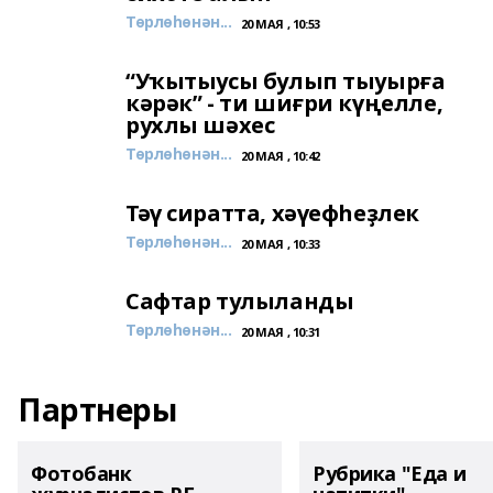
Төрлөһөнән...
20 МАЯ , 10:53
“Уҡытыусы булып тыуырға
кәрәк” - ти шиғри күңелле,
рухлы шәхес
Төрлөһөнән...
20 МАЯ , 10:42
Тәү сиратта, хәүефһеҙлек
Төрлөһөнән...
20 МАЯ , 10:33
Сафтар тулыланды
Төрлөһөнән...
20 МАЯ , 10:31
Партнеры
Фотобанк
Рубрика "Еда и