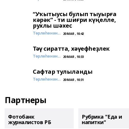
“Уҡытыусы булып тыуырға
кәрәк” - ти шиғри күңелле,
рухлы шәхес
Төрлөһөнән...
20 МАЯ , 10:42
Тәү сиратта, хәүефһеҙлек
Төрлөһөнән...
20 МАЯ , 10:33
Сафтар тулыланды
Төрлөһөнән...
20 МАЯ , 10:31
Партнеры
Фотобанк
Рубрика "Еда и
журналистов РБ
напитки"