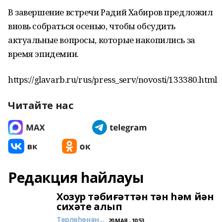
В завершение встречи Радий Хабиров предложил
вновь собраться осенью, чтобы обсудить
актуальные вопросы, которые накопились за
время эпидемии.
https://glavarb.ru/rus/press_serv/novosti/133380.html
Читайте нас
Редакция һайлауы
Хозур тәбиғәттән тән һәм йән
сихәте алып
Төрлөһөнән...
20 МАЯ , 10:53