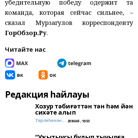
убедительную победу одержит та
команда, которая сейчас сильнее, –
сказал Мурзагулов корреспонденту
ГорОбзор.Ру
.
Читайте нас
Редакция һайлауы
Хозур тәбиғәттән тән һәм йән
сихәте алып
Төрлөһөнән...
20 МАЯ , 10:53
“Уҡытыусы булып тыуырға