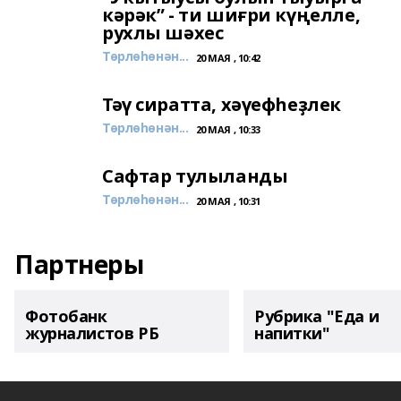
кәрәк” - ти шиғри күңелле,
рухлы шәхес
Төрлөһөнән...
20 МАЯ , 10:42
Тәү сиратта, хәүефһеҙлек
Төрлөһөнән...
20 МАЯ , 10:33
Сафтар тулыланды
Төрлөһөнән...
20 МАЯ , 10:31
Партнеры
Фотобанк
Рубрика "Еда и
журналистов РБ
напитки"