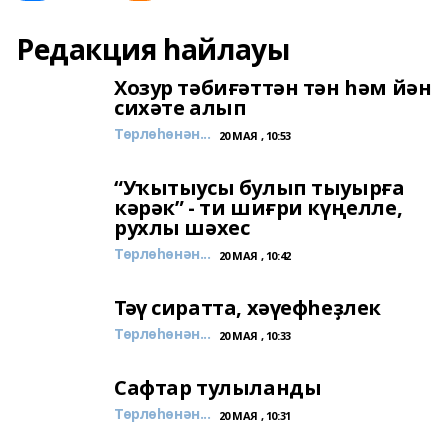
Редакция һайлауы
Хозур тәбиғәттән тән һәм йән
сихәте алып
Төрлөһөнән...
20 МАЯ , 10:53
“Уҡытыусы булып тыуырға
кәрәк” - ти шиғри күңелле,
рухлы шәхес
Төрлөһөнән...
20 МАЯ , 10:42
Тәү сиратта, хәүефһеҙлек
Төрлөһөнән...
20 МАЯ , 10:33
Сафтар тулыланды
Төрлөһөнән...
20 МАЯ , 10:31