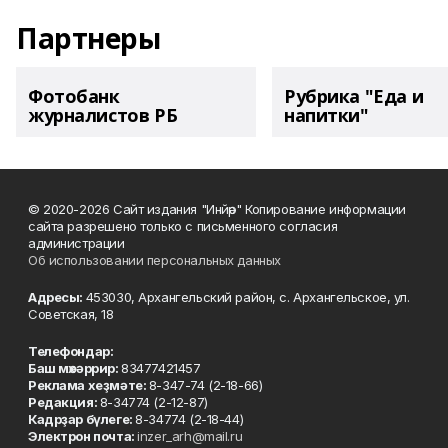
Партнеры
Фотобанк
Рубрика "Еда и
журналистов РБ
напитки"
© 2020-2026 Сайт издания "Инйәр" Копирование информации
сайта разрешено только с письменного согласия
администрации
Об использовании персональных данных
Адресы:
453030, Архангельский район, с. Архангельское, ул.
Советская, 18
Телефондар:
Баш мөхәррир:
83477421457
Реклама хеҙмәте:
8-347-74 (2-18-66)
Редакция:
8-34774 (2-12-87)
Кадрҙар бүлеге:
8-34774 (2-18-44)
Электрон почта:
inzer_arh@mail.ru