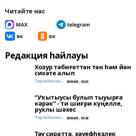
Читайте нас
Редакция һайлауы
Хозур тәбиғәттән тән һәм йән
сихәте алып
Төрлөһөнән...
20 МАЯ , 10:53
“Уҡытыусы булып тыуырға
кәрәк” - ти шиғри күңелле,
рухлы шәхес
Төрлөһөнән...
20 МАЯ , 10:42
Тәү сиратта, хәүефһеҙлек