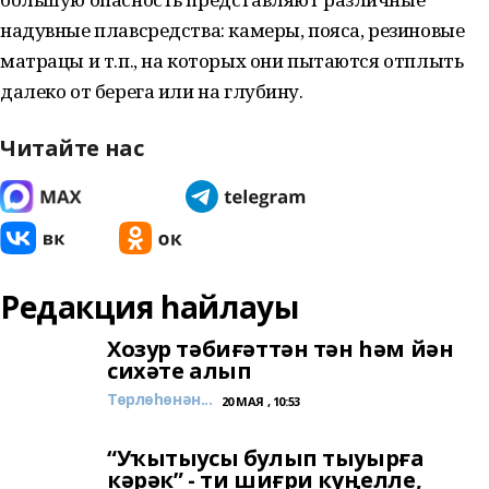
надувные плавсредства: камеры, пояса, резиновые
матрацы и т.п., на которых они пытаются отплыть
далеко от берега или на глубину.
Читайте нас
Редакция һайлауы
Хозур тәбиғәттән тән һәм йән
сихәте алып
Төрлөһөнән...
20 МАЯ , 10:53
“Уҡытыусы булып тыуырға
кәрәк” - ти шиғри күңелле,