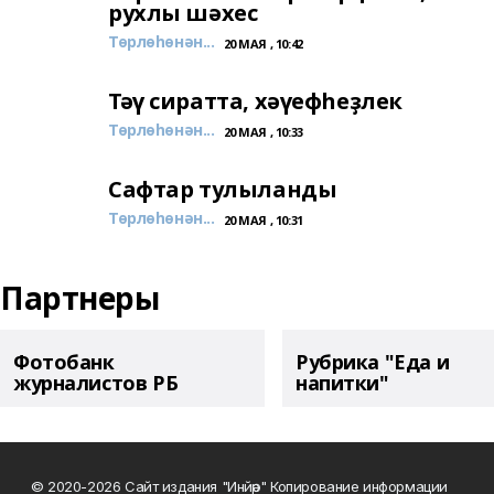
рухлы шәхес
Төрлөһөнән...
20 МАЯ , 10:42
Тәү сиратта, хәүефһеҙлек
Төрлөһөнән...
20 МАЯ , 10:33
Сафтар тулыланды
Төрлөһөнән...
20 МАЯ , 10:31
Партнеры
Фотобанк
Рубрика "Еда и
журналистов РБ
напитки"
© 2020-2026 Сайт издания "Инйәр" Копирование информации