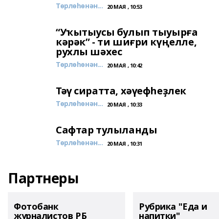
Төрлөһөнән...
20 МАЯ , 10:53
“Уҡытыусы булып тыуырға
кәрәк” - ти шиғри күңелле,
рухлы шәхес
Төрлөһөнән...
20 МАЯ , 10:42
Тәү сиратта, хәүефһеҙлек
Төрлөһөнән...
20 МАЯ , 10:33
Сафтар тулыланды
Төрлөһөнән...
20 МАЯ , 10:31
Партнеры
Фотобанк
Рубрика "Еда и
журналистов РБ
напитки"