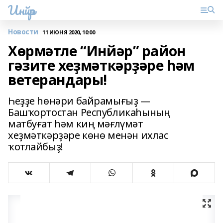
Инйәр
Новости
11 ИЮНЯ 2020, 10:00
Хөрмәтле “Инйәр” район
гәзите хеҙмәткәрҙәре һәм
ветерандары!
Һеҙҙе һөнәри байрамығыҙ —
Башҡортостан Республикаһының
матбуғат һәм киң мәғлүмәт
хеҙмәткәрҙәре көнө менән ихлас
ҡотлайбыҙ!