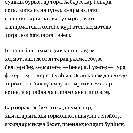
яуаплы бурыстар тора. Хәбәрселәр һөнәри
оҫталыҡҡа ғына түгел, юғары әхлаҡи
принциптарға ла эйә булырға, рухи
ҡаһарманлыҡ өлгөһө күрһәтеп, хеҙмәтенә
тоғролоҡ һаҡларға тейеш.
Һөнәри байрамығыҙ айҡанлы әүҙем
хеҙмәттәшлек өсөн тәрән рәхмәтебеҙҙе
белдерәбеҙ, хеҙмәтегеҙ — һөнәри, һүҙегеҙ — тура,
фекерегеҙ — дөрөҫ булһын. Осло ҡәләмдәрегеҙҙе
тирбәлтеп, бик күп мауыҡтырғыс темалар
өҫтөндә артабан да илһамланып эшләгеҙ.
Бар йөрәктән һеҙгә ижади уңыштар,
хыялдарығыҙҙың тормошҡа ашыуын теләйбеҙ,
яҡындарығыҙға бәхет, именлек юлдаш булһын.