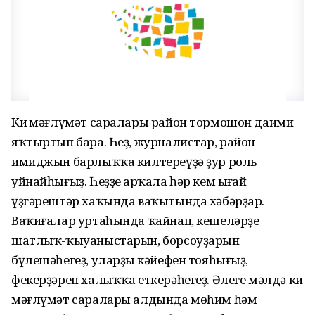
Киң мәғлүмәт саралары район тормошон даими
яҡтыртып бара. Һеҙ, журналистар, район
имиджын барлыҡҡа килтереүҙә ҙур роль
уйнайһығыҙ. Һеҙҙең арҡала һәр кем ыңғай
үҙгәрештәр хаҡында ваҡытында хәбәрҙар.
Ваҡиғалар уртаһында ҡайнап, кешеләрҙең
шатлыҡ-ҡыуаныстарын, борсоуҙарын
бүлешәһегеҙ, уларҙың кәйефен тояһығыҙ,
фекерҙәрен халыҡҡа еткерәһегеҙ. Әлеге мәлдә киң
мәғлүмәт саралары алдында мөһим һәм