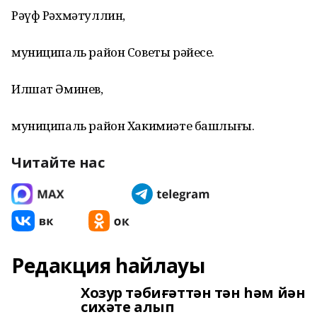
Рәүф Рәхмәтуллин,
муниципаль район Советы рәйесе.
Илшат Әминев,
муниципаль район Хакимиәте башлығы.
Читайте нас
Редакция һайлауы
Хозур тәбиғәттән тән һәм йән
сихәте алып