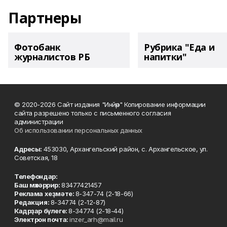
Партнеры
Фотобанк
Рубрика "Еда и
журналистов РБ
напитки"
© 2020-2026 Сайт издания "Инйәр" Копирование информации
сайта разрешено только с письменного согласия
администрации
Об использовании персональных данных
Адресы:
453030, Архангельский район, с. Архангельское, ул.
Советская, 18
Телефондар:
Баш мөхәррир:
83477421457
Реклама хеҙмәте:
8-347-74 (2-18-66)
Редакция:
8-34774 (2-12-87)
Кадрҙар бүлеге:
8-34774 (2-18-44)
Электрон почта:
inzer_arh@mail.ru