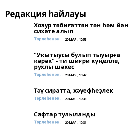
Редакция һайлауы
Хозур тәбиғәттән тән һәм йән
сихәте алып
Төрлөһөнән...
20 МАЯ , 10:53
“Уҡытыусы булып тыуырға
кәрәк” - ти шиғри күңелле,
рухлы шәхес
Төрлөһөнән...
20 МАЯ , 10:42
Тәү сиратта, хәүефһеҙлек
Төрлөһөнән...
20 МАЯ , 10:33
Сафтар тулыланды
Төрлөһөнән...
20 МАЯ , 10:31