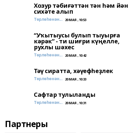
Хозур тәбиғәттән тән һәм йән
сихәте алып
Төрлөһөнән...
20 МАЯ , 10:53
“Уҡытыусы булып тыуырға
кәрәк” - ти шиғри күңелле,
рухлы шәхес
Төрлөһөнән...
20 МАЯ , 10:42
Тәү сиратта, хәүефһеҙлек
Төрлөһөнән...
20 МАЯ , 10:33
Сафтар тулыланды
Төрлөһөнән...
20 МАЯ , 10:31
Партнеры