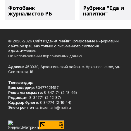
Фотобанк
Рубрика "Еда и
журналистов РБ
напитки"
© 2020-2026 Сайт издания "Инйәр" Копирование информации
сайта разрешено только с письменного согласия
администрации
Об использовании персональных данных
Адресы:
453030, Архангельский район, с. Архангельское, ул.
Советская, 18
Телефондар:
Баш мөхәррир:
83477421457
Реклама хеҙмәте:
8-347-74 (2-18-66)
Редакция:
8-34774 (2-12-87)
Кадрҙар бүлеге:
8-34774 (2-18-44)
Электрон почта:
inzer_arh@mail.ru