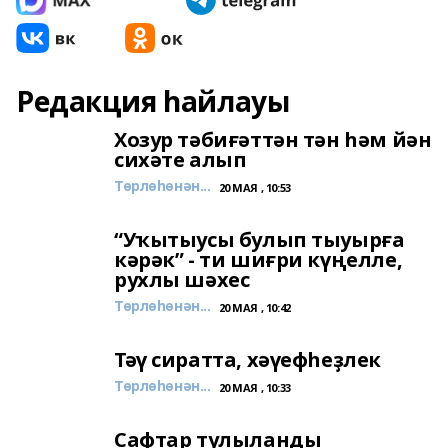
Редакция һайлауы
Хозур тәбиғәттән тән һәм йән
сихәте алып
Төрлөһөнән...
20 МАЯ , 10:53
“Уҡытыусы булып тыуырға
кәрәк” - ти шиғри күңелле,
рухлы шәхес
Төрлөһөнән...
20 МАЯ , 10:42
Тәү сиратта, хәүефһеҙлек
Төрлөһөнән...
20 МАЯ , 10:33
Сафтар тулыланды